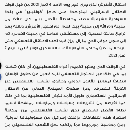
اعتقال الأطرش الذي جرى فجر يوم الأحد 4 تموز 2021 من قبل قوات
الاحتلال الإسرائيلي المتواجدة على حاجز "كونتينير" في بلدة
السواحرة الشرقية قضاء محافظة القدس بينما كان عائدًا من
مدينة رام الله إلى مدينة بيت لحم. تم احتجاز الأطرش، ونقله بعد
تراجع حالته الصحية، إلى مستشفى هداسا في مدينة القدس، ثم
إلى سجن عوفر، الذي ما زال يرزح فيه تحت الاعتقال التعسفي حتى
تاريخه منتظرًا محاكمته أمام القضاء العسكري الإسرائيلي بتاريخ 7
تموز 2021.
في الوقت الذي يعتبر تكميم أفواه الفلسطينيين، أي كان شكله،
بما في ذلك عبر الاحتجاز التعسفي للمدافعين عن حقوق الإنسان،
انتهاكًا لمعايير القانون الدولي وحقوق الشعب الفلسطيني غير
القابلة للتصرف، يعزز سكوت المجتمع الدولي عن الاحتلال
الإسرائيلي الاستعماري طويل الأمد للأرض الفلسطينية بما في ذلك
عما تفرضه من تشريعات وسياسات وممارسات ممنهجة لاسيما
نظام الفصل العنصري بحق الشعب الفلسطيني، من إمكانية
استمرار هذه الانتهاكات، وإفلات إسرائيل من مسؤوليتاها الدولية،
ومن محاسبة مجرميها عمّا يرتكب بحق الشعب الفلسطيني من