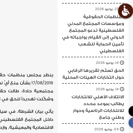
27، يوليو 2026
المنظمات الحقوقية
ومؤسسات المجتمع المدني
الفلسطينية تدعو المجتمع
الدولي إلى القيام بواجباته في
تأمين الحماية للشعب
الفلسطيني
14، يوليو 2026
الحق تسلّم تقريرها الرقابي
ينظر مجلس منظمات حقوق ا
حول انتخابات الهيئات المحلية
17/08/2019 بشأن 
14، يوليو 2026
مجتمعية حادة، طالت حقوق
الائتلاف الأهلي للانتخابات
وشكّلت تهديداً للحق في ال
يطالب بموعد محدد
للانتخابات الرئاسية وحوار
يأتي بيان الشرطة، في سيا
وطني جامع
داخل المجتمع الفلسطيني، 
الاقتصادية والمعيشية، وازد
04، يوليو 2026