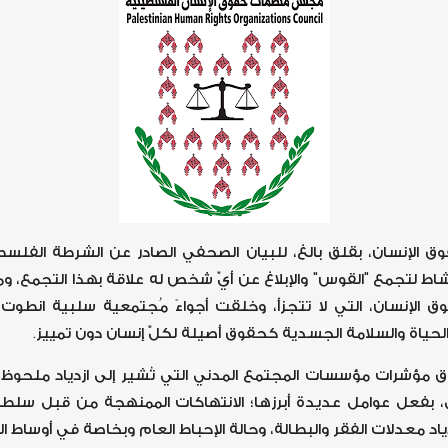
لإنسان، بقلق بالغ، للبيان الصحفي الصادر عن الشرطة الفلسط
منع أيّ نشاط لتجمع "القوس" والإبلاغ عن أيّ شخص له علاقة بهذا التجمع،
 الإنسان، التي لا تتجزأ، وخلقت أجواءً مُجتمعية سلبية انطو
حياة والسلامة الجسدية كحقوق أصيلة لكلّ إنسان دون تمييز.
ق مؤشرات مؤسسات المجتمع المدني التي تُشير إلى ازدياد ملحوظ 
بفعل عوامل عديدة أبرزها؛ الانتهاكات الممنهجة من قبل سلطات 
ياد معدلات الفقر والبطالة، وحالة الإحباط العام وبخاصة في أوساط