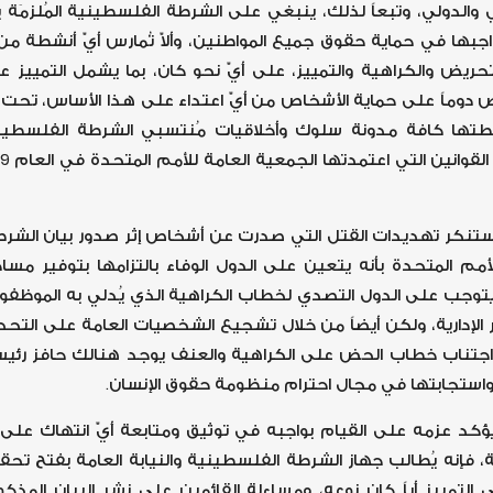
والدولي، وتبعاً لذلك، ينبغي على الشرطة الفلسطينية المُلزمَة ب
ء واجبها في حماية حقوق جميع المواطنين، وألاّ تُمارس أيّ أنشطة 
لتحريض والكراهية والتمييز، على أيّ نحو كان، بما يشمل التمييز
ص دوماً على حماية الأشخاص من أيّ اعتداء على هذا الأساس، تحت ط
نشطتها كافة مدونة سلوك وأخلاقيات مُنتسبي الشرطة الفلسطي
ستنكر تهديدات القتل التي صدرت عن أشخاص إثر صدور بيان الشرطة، 
لأمم المتحدة بأنه يتعين على الدول الوفاء بالتزامها بتوفير مس
نه يتوجب على الدول التصدي لخطاب الكراهية الذي يُدلي به الموظف
 الإدارية، ولكن أيضاً من خلال تشجيع الشخصيات العامة على التح
جتناب خطاب الحض على الكراهية والعنف يوجد هنالك حافز رئيسي 
 واستجابتها في مجال احترام منظومة حقوق الإنسان.
يؤكد عزمه على القيام بواجبه في توثيق ومتابعة أيّ انتهاك على 
ية، فإنه يُطالب جهاز الشرطة الفلسطينية والنيابة العامة بفتح تحق
 التمييز أياً كان نوعه، ومساءلة القائمين على نشر البيان المذكو