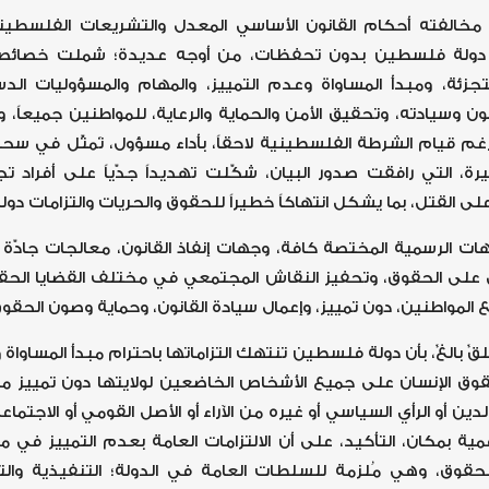
 مخالفته أحكام القانون الأساسي المعدل والتشريعات الفلسطيني
ها دولة فلسطين بدون تحفظات، من أوجه عديدة؛ شملت خصائ
لتجزئة، ومبدأ المساواة وعدم التمييز، والمهام والمسؤوليات الدس
ون وسيادته، وتحقيق الأمن والحماية والرعاية، للمواطنين جميعاً،
م قيام الشرطة الفلسطينية لاحقاً، بأداء مسؤول، تَمثّل في سحب الب
طيرة، التي رافقت صدور البيان، شكّلت تهديداً جدّياً على أفراد
 القتل، بما يشكل انتهاكاً خطيراً للحقوق والحريات والتزامات دو
ات الرسمية المختصة كافة، وجهات إنفاذ القانون، معالجات جادّة 
ني على الحقوق، وتحفيز النقاش المجتمعي في مختلف القضايا الحقوق
 المواطنين، دون تمييز، وإعمال سيادة القانون، وحماية وصون الحقوق
 بالغٌ، بأن دولة فلسطين تنتهك التزاماتها باحترام مبدأ المساواة
 الإنسان على جميع الأشخاص الخاضعين لولايتها دون تمييز من 
لدين أو الرأي السياسي أو غيره من الآراء أو الأصل القومي أو الاجتماعي 
مية بمكان، التأكيد، على أن الالتزامات العامة بعدم التمييز في
لحقوق، وهي مُلزمة للسلطات العامة في الدولة؛ التنفيذية والت