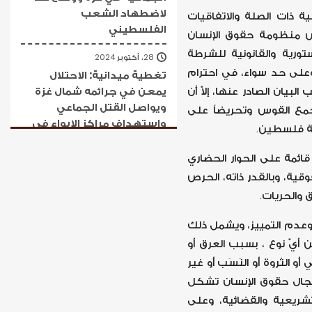
لاضطهاد الشعب
ة ذات الصلة والاتفاقيات
الفلسطيني
ص منظومة حقوق الإنسان
تورية والقانونية للشرطة
28، أكتوبر 2024
 وعلى حد سواء، في احترام
تغطية ميدانية: الاحتلال
يمعن في جرائمه شمال غزة
يان الصادر عنها، إلاّ أن
ويواصل القتل الجماعي
 تجمع القوس وتحريضاً على
واستهداف مراكز الإيواء في
لة فلسطين.
عموم القطاع
قائمة على الحوار الحضاري
24، أكتوبر 2024
ية، وبالقدر ذاته، الحرص
الإبادة الجماعية في غزة تدخل
 والحريات.
عامها الثاني والنساء والفتيات
أكبر ضحاياها: مؤسسات
 وعدم التمييز، ويشمل ذلك
حقوق الإنسان تطالب بحماية
أيّ نوع ، بسبب العرق أو
النساء والفتيات في قطاع غزة
أو الثروة أو النَسَب أو غير
والمسارعة إلى إغاثتهن
 مجال حقوق الإنسان تشكل
24، أكتوبر 2024
شريعية والقضائية، وعلى
تغطية ميدانية: الاحتلال