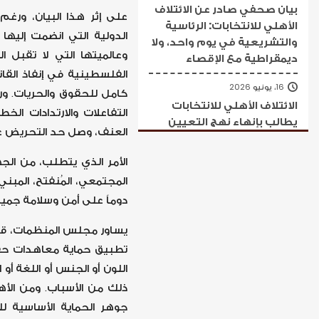
بيان صحفي صادر عن الائتلاف
على إثر هذا البيان، ورغم
الأهلي للانتخابات: الرئاسية
الدولية التي انضمت إلي
والتشريعية في يوم واحد، ولا
وعالميتها التي لا تقبل ا
ديمقراطية مع الإقصاء
الفلسطينية في إنفاذ القان
16، يونيو 2026
كامل للحقوق والحريات. ورغ
الائتلاف الأهلي للانتخابات
التفاعلات والارتدادات الخ
يطالب بإنهاء نهج التعيين
العنف، وصل حد التحريض على
محلياً وتهيئة شروط انتخابات
عامة شاملة
الأمر الذي يتطلب، من الجه
المجتمعي، المُنفتح، المب
دوماً على أمن وسلامة جميع
يساور مجلس المنظمات، قلقٌ
تطبيق حماية معاهدات حقوق
اللون أو الجنس أو اللغة أو ا
ذلك من الأسباب. ومن الأه
جوهر الحماية الأساسية ل