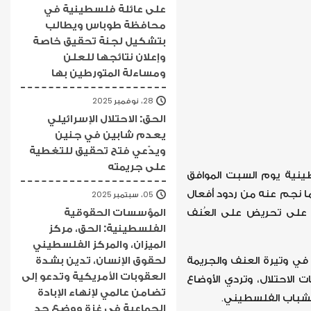
على عائلة فلسطينية في
محافظة طوباس ويطالب
بتشكيل لجنة تحقيق خاصة
وإعلان نتائجها للعلن
ومساءلة المتورطين بها
28، نوفمبر 2025
الحق: الاحتلال الإسرائيلي
يعدم شابين في جنين
ويدّعي فتح تحقيق للتغطية
على جريمته
ينية يوم السبت الموافق
 وما نجم عنه من ردود أفعال
05، سبتمبر 2025
المؤسسات الحقوقية
ت على تحريض على العُنف
الفلسطينية: الحق، مركز
الميزان، والمركز الفلسطيني
لحقوق الإنسان، تدين بشدة
في وتيرة العنف والجريمة
العقوبات الأمريكية وتدعو إلى
الاحتلال، وتردي الأوضاع
تضامن عالمي لإنهاء الإبادة
 الشباب الفلسطيني.
الجماعية في غزة ووضع حد