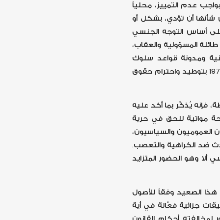
واجب عدم التمييز، محلياً
يواصل جرائمه لتفريغ شمال
من شأنها أن تؤدي، بشكل أو
غزة من سكانه ويكثف القتل
 على أساس التوجه الجنسي
الجماعي في عموم القطاع
ائلة المسؤولية والعقاب،
نية ومدونة قواعد سلوك
الموظفين المكلفين بإنفاذ القوانين التي اعتمدتها الجمعية العامة للأمم المتحدة في العام 1979 بتوطيد واحترام حقوق
فإنه يُذكّر بما أكد عليه
احة مواتية للحق في حرية
ون العموميون والسياسيون،
دث ضد الكراهية والتعصب.
ألا وهو الحضور المتزايد
هذا الصعيد وفقاً للأصول
يقات جزائية فعّالة في أية
ر لمخالفته أحكام القانون