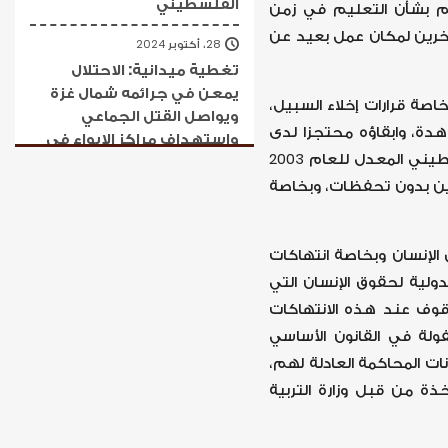
الفلسطيني
م بشأن التعليم في زمن
آخرين لمكان عمل بعيد عن
28، أكتوبر 2024
تغطية ميدانية: الاحتلال
يمعن في جرائمه شمال غزة
خاصة قرارات إخلاء السبيل،
ويواصل القتل الجماعي
هدة، وابقاؤه محتجزا لدى
واستهداف مراكز الإيواء في
جهاز المخابرات العامة، الأمر الذي يشكل جريمة دستورية موصوفة في القانون الأساسي الفلسطيني المعدل للعام 2003
عموم القطاع
طين بدون تحفظات، وبخاصة
24، أكتوبر 2024
الإبادة الجماعية في غزة تدخل
عامها الثاني والنساء والفتيات
الإنسان وبخاصة انتهاكات
أكبر ضحاياها: مؤسسات
ولية لحقوق الإنسان التي
حقوق الإنسان تطالب بحماية
وقوف عند هذه الانتهاكات
النساء والفتيات في قطاع غزة
فولة في القانون الأساسي
والمسارعة إلى إغاثتهن
نات المحاكمة العادلة لهم،
24، أكتوبر 2024
ذة من قبل وزارة التربية
تغطية ميدانية: الاحتلال
يواصل جرائمه لتفريغ شمال