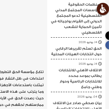
المنظمات الحقوقية
ومؤسسات المجتمع المدني
الفلسطينية تدعو المجتمع
الدولي إلى القيام بواجباته في
تأمين الحماية للشعب
الفلسطيني
14، يوليو 2026
الحق تسلّم تقريرها الرقابي
حول انتخابات الهيئات المحلية
14، يوليو 2026
الائتلاف الأهلي للانتخابات
تتابع مؤسسة الحق التطورات
يطالب بموعد محدد
اعتداءات في ظل انتشار فوض
للانتخابات الرئاسية وحوار
تمثلت باستدعاءات الأجهزة
وطني جامع
وما يترتب على هذه الاستد
04، يوليو 2026
حيث رصدت الحق في الأيام
بيان صحفي صادر عن الائتلاف
ممارستهم لحقهم في حرية ا
الأهلي للانتخابات: الرئاسية