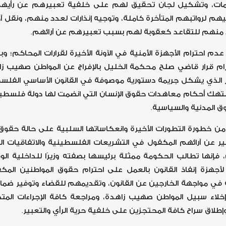
مات، وتشكيل لجان تحقيق لهم على خلفية تعبيرهم عن رأيه
م لرواتبهم المتأخرة كاملة، وتوجيه إنذارات لعدد منهم، ونقل 
منهم للتقاعد كعقوبة لهم بسبب تعبيرهم عن آرائهم.
عدم احترام الأجهزة الأمنية في الآونة الأخيرة لقرارات المحاكم؛ وب
ام قرار قاضي صلح محكمة الخليل بالإفراج عن المواطن صهيب زا
وينتهك أحكام معاهدات حقوق الإنسان التي انضمت لها دولة فلس
ق المدنية والسياسية.
ن خطورة التطورات الأخيرة وانعكاساتها السلبية على حالة حقوق 
ر عن آرائهم المكفول في التشريعات الفلسطينية والاتفاقيات الد
إنها تطالب الحكومة ممثلة برئيسها بصفته وزيرًا للداخلية ال
 لأجهزة إنفاذ القانون بالعمل على احترام حقوق المواطنين المك
ونية في مواجهة الخارجين عن القانون، وتقديمهم للقضاء وتوفير ضما
إخلاء سبيل المواطن صهيب زاهدة، ومراجعة كافة الإجراءات المتخ
إطلاق سراح كافة المحتجزين على خلفية حرية الرأي والتعبير.