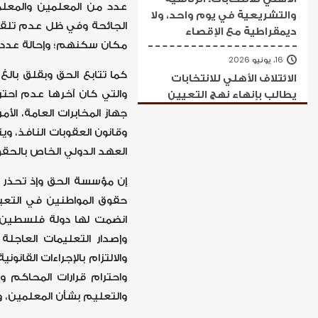
عدد من المعلمين والمعل
والتشريعية في يوم واحد، ولا
الجائحة وفي ظل عدم تلقيه
ديمقراطية مع الإقصاء
مكان سكنهم؛ وإحالة عدد 
16، يونيو 2026
كما تتابع الحق وبقلق بالغ 
الائتلاف الأهلي للانتخابات
والتي كان آخرها عدم احتر
يطالب بإنهاء نهج التعيين
محلياً وتهيئة شروط انتخابات
عامة شاملة
وقانون العقوبات النافذ، 
العهد الدولي الخاص بالحقو
إن مؤسسة الحق وإذ تحذر م
حقوق المواطنين في التعبي
انضمت لها دولة فلسطين، ف
وإصدار التعليمات العاجلة
والالتزام بالإجراءات القان
واحترام قرارات المحاكم و
والتعليم بشأن المعلمين، و