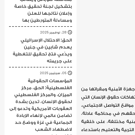
بتشكيل لجنة تحقيق خاصة
وإعلان نتائجها للعلن
ومساءلة المتورطين بها
28، نوفمبر 2025
الحق: الاحتلال الإسرائيلي
يعدم شابين في جنين
ويدّعي فتح تحقيق للتغطية
على جريمته
05، سبتمبر 2025
المؤسسات الحقوقية
الفلسطينية: الحق، مركز
جهزة الأمنية ومقراتها من
الميزان، والمركز الفلسطيني
تهاكات حقوق الإنسان التي
لحقوق الإنسان، تدين بشدة
واقع التواصل الاجتماعي،
العقوبات الأمريكية وتدعو إلى
 وحقهم في محاكمة عادلة،
تضامن عالمي لإنهاء الإبادة
منية مختلفة، على خلفية
الجماعية في غزة ووضع حد
لاضطهاد الشعب
تربية والتعليم باستدعاء