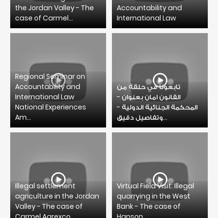
the Jordan Valley - The
Accountability and
case of Carmel...
International Law
Regional Seminar on
Accountability and
تابعونا في حلقة من
International Law
القانون امان بعنوان -
National Experiences
المحكمة الجنائية الدولية -
Am...
وتفاصيل دقيق...
Illegal settlement
Virtual Field Visit: Illegal
agriculture in the Jordan
quarrying in the West
Valley - The case of
Bank - The case of
Carmel Agrexco
Hanson