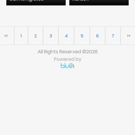
<<
1
2
3
4
5
6
7
>>
All Rights Reserved ©2026
Powered by