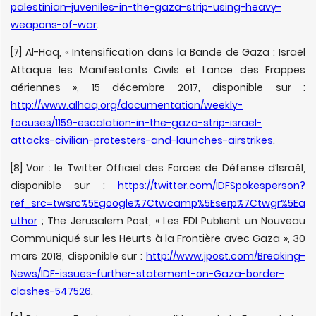
palestinian-juveniles-in-the-gaza-strip-using-heavy-
weapons-of-war
.
[7] Al-Haq, « Intensification dans la Bande de Gaza : Israël
Attaque les Manifestants Civils et Lance des Frappes
aériennes », 15 décembre 2017, disponible sur :
http://www.alhaq.org/documentation/weekly-
focuses/1159-escalation-in-the-gaza-strip-israel-
attacks-civilian-protesters-and-launches-airstrikes
.
[8] Voir : le Twitter Officiel des Forces de Défense d’Israël,
disponible sur :
https://twitter.com/IDFSpokesperson?
ref_src=twsrc%5Egoogle%7Ctwcamp%5Eserp%7Ctwgr%5Ea
uthor
; The Jerusalem Post, « Les FDI Publient un Nouveau
Communiqué sur les Heurts à la Frontière avec Gaza », 30
mars 2018, disponible sur :
http://www.jpost.com/Breaking-
News/IDF-issues-further-statement-on-Gaza-border-
clashes-547526
.