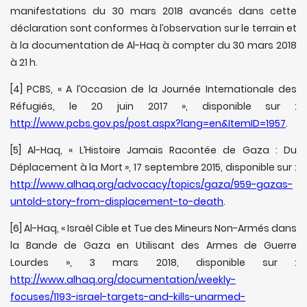
manifestations du 30 mars 2018 avancés dans cette
déclaration sont conformes à l’observation sur le terrain et
à la documentation de Al-Haq à compter du 30 mars 2018
à 21 h.
[4] PCBS, « A l’Occasion de la Journée Internationale des
Réfugiés, le 20 juin 2017 », disponible sur :
http://www.pcbs.gov.ps/post.aspx?lang=en&ItemID=1957
.
[5] Al-Haq, « L’Histoire Jamais Racontée de Gaza : Du
Déplacement à la Mort », 17 septembre 2015, disponible sur :
http://www.alhaq.org/advocacy/topics/gaza/959-gazas-
untold-story-from-displacement-to-death
.
[6] Al-Haq, « Israël Cible et Tue des Mineurs Non-Armés dans
la Bande de Gaza en Utilisant des Armes de Guerre
Lourdes », 3 mars 2018, disponible sur :
http://www.alhaq.org/documentation/weekly-
focuses/1193-israel-targets-and-kills-unarmed-