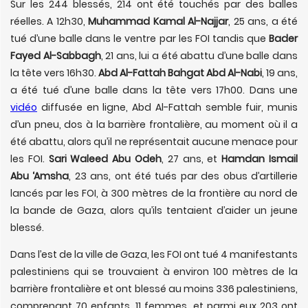
Sur les 244 blessés, 214 ont été touchés par des balles
réelles. A 12h30,
Muhammad Kamal Al-Najjar
, 25 ans, a été
tué d’une balle dans le ventre par les FOI tandis que
Bader
Fayed Al-Sabbagh
, 21 ans, lui a été abattu d’une balle dans
la tête vers 16h30.
Abd Al-Fattah Bahgat Abd Al-Nabi
, 19 ans,
a été tué d’une balle dans la tête vers 17h00. Dans une
vidéo
diffusée en ligne, Abd Al-Fattah semble fuir, munis
d’un pneu, dos à la barrière frontalière, au moment où il a
été abattu, alors qu’il ne représentait aucune menace pour
les FOI.
Sari Waleed Abu Odeh
, 27 ans, et
Hamdan Ismail
Abu ‘Amsha
, 23 ans, ont été tués par des obus d’artillerie
lancés par les FOI, à 300 mètres de la frontière au nord de
la bande de Gaza, alors qu’ils tentaient d’aider un jeune
blessé.
Dans l’est de la ville de Gaza, les FOI ont tué 4 manifestants
palestiniens qui se trouvaient à environ 100 mètres de la
barrière frontalière et ont blessé au moins 336 palestiniens,
comprenant 70 enfants, 11 femmes, et parmi eux 203 ont