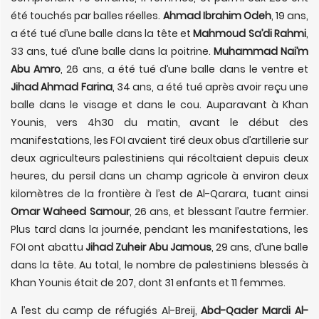
été touchés par balles réelles.
Ahmad Ibrahim Odeh
, 19 ans,
a été tué d’une balle dans la tête et
Mahmoud Sa’di Rahmi
,
33 ans, tué d’une balle dans la poitrine.
Muhammad Nai’m
Abu Amro
, 26 ans, a été tué d’une balle dans le ventre et
Jihad Ahmad Farina
, 34 ans, a été tué après avoir reçu une
balle dans le visage et dans le cou. Auparavant à Khan
Younis, vers 4h30 du matin, avant le début des
manifestations, les FOI avaient tiré deux obus d’artillerie sur
deux agriculteurs palestiniens qui récoltaient depuis deux
heures, du persil dans un champ agricole à environ deux
kilomètres de la frontière à l’est de Al-Qarara, tuant ainsi
Omar Waheed Samour
, 26 ans, et blessant l’autre fermier.
Plus tard dans la journée, pendant les manifestations, les
FOI ont abattu
Jihad Zuheir Abu Jamous
, 29 ans, d’une balle
dans la tête. Au total, le nombre de palestiniens blessés à
Khan Younis était de 207, dont 31 enfants et 11 femmes.
A l’est du camp de réfugiés Al-Breij,
Abd-Qader Mardi Al-