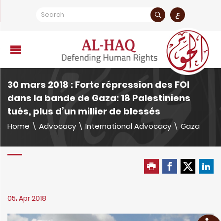
ع
30 mars 2018 : Forte répression des FOI
dans la bande de Gaza: 18 Palestiniens
tués, plus d’un millier de blessés
Home
\
Advocacy
\
International Advocacy
\
Gaza
05، Apr 2018