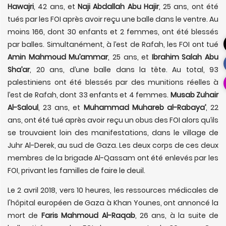
Hawajri
, 42 ans, et
Naji Abdallah Abu Hajir
, 25 ans, ont été
tués par les FOI après avoir reçu une balle dans le ventre. Au
moins 166, dont 30 enfants et 2 femmes, ont été blessés
par balles. Simultanément, à l’est de Rafah, les FOI ont tué
Amin Mahmoud Mu’ammar
, 25 ans, et
Ibrahim Salah Abu
Sha’ar
, 20 ans, d’une balle dans la tête. Au total, 93
palestiniens ont été blessés par des munitions réelles à
l’est de Rafah, dont 33 enfants et 4 femmes.
Musab Zuhair
Al-Saloul
, 23 ans, et
Muhammad Muhareb al-Rabaya’
, 22
ans, ont été tué après avoir reçu un obus des FOI alors qu’ils
se trouvaient loin des manifestations, dans le village de
Juhr Al-Derek, au sud de Gaza. Les deux corps de ces deux
membres de la brigade Al-Qassam ont été enlevés par les
FOI, privant les familles de faire le deuil.
Le 2 avril 2018, vers 10 heures, les ressources médicales de
l'hôpital européen de Gaza à Khan Younes, ont annoncé la
mort de
Faris Mahmoud Al-Raqab
, 26 ans, à la suite de