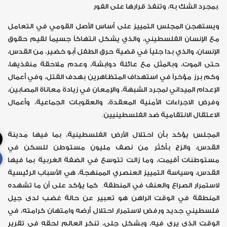
بمجرد الشك به، وتنفذ قرارها على الفور.
ويستهجن المجلس التمييز على أساس الأصل القومي في التعامل
مع الإنسان الفلسطيني، والذي يشكل انتهاكاً جسيماً لقيم حقوق
الإنسان، والذي بدا جلياً في قضية حرق الطفل أبو خضير، من القدس،
حتى الموت، وبالمثل مع عائلة دوابشة، وعدم ملاحقة منفذيها،
وكم برز مؤخراً في استهداف المتظاهرين بهدف القتل، وفي أعمال
الإعدام الميداني لمجرد الشبهة، والإمعان في زيادة معاناة المصابين،
وفرض الاجراءات الأمنية المعقدة، والعقوبات الجماعية، وأعمال
الاعتقال الانتقامية ضد الفلسطينيين.
المجلس يؤكد بأن احتلال الأرض الفلسطينية، بما فيها مدينة
القدس، والزج بأكثر من نصف مليون مستوطن للسكن في
مستوطنات أقيمت، وما زالت تتوسع في الضفة الغربية بما فيها
القدس، وسياسة التمييز العنصري الممنهجة، هي الأسباب الرئيسية
لاستمرار الصراع والعنف في المنطقة. كما يؤكد على أن ما تشهده
المنطقة في الوقت الراهن هو تعبير عن حالة غضب لدى جيل
فلسطيني جديد ورفض لاستمرار احتلال أرضه وامتهان كرامته، في
الوقت الذي يرى فيه، وبشكل جلي، تنكر العالم لحقه في تقرير