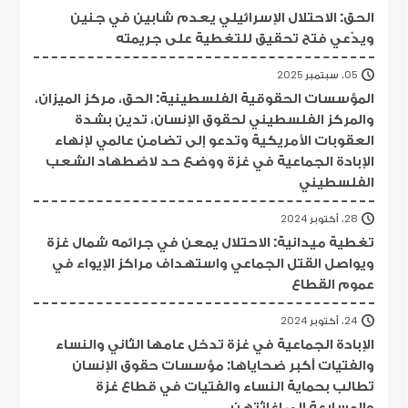
الحق: الاحتلال الإسرائيلي يعدم شابين في جنين
ويدّعي فتح تحقيق للتغطية على جريمته
05، سبتمبر 2025
المؤسسات الحقوقية الفلسطينية: الحق، مركز الميزان،
والمركز الفلسطيني لحقوق الإنسان، تدين بشدة
العقوبات الأمريكية وتدعو إلى تضامن عالمي لإنهاء
الإبادة الجماعية في غزة ووضع حد لاضطهاد الشعب
الفلسطيني
28، أكتوبر 2024
تغطية ميدانية: الاحتلال يمعن في جرائمه شمال غزة
ويواصل القتل الجماعي واستهداف مراكز الإيواء في
عموم القطاع
24، أكتوبر 2024
الإبادة الجماعية في غزة تدخل عامها الثاني والنساء
والفتيات أكبر ضحاياها: مؤسسات حقوق الإنسان
تطالب بحماية النساء والفتيات في قطاع غزة
والمسارعة إلى إغاثتهن