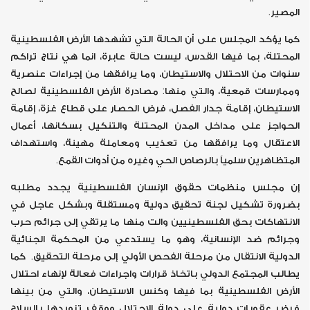
المصير.
كما يؤكد المجلس على أن الحالة التي تشهدها الأرض الفلسطينية
المحتلة، بما فيها القدس، ليست حالة عابرة، انما هي نتاج تراكم
سنوات من الاحتلال والاستيطان، وما يرافقها من إجراءات عنصرية
وممارسات قمعية، والتي منها: مصادرة الأرض الفلسطينية لصالح
الاستيطان، إقامة جدار الفصل، فرض الحصار على قطاع غزة، إقامة
الحواجز على مداخل المدن المحتلة والتنكيل بسكانها، أعمال
الاعتقال وما يرافقها من تعذيب ومعاملة مهينة، واستهداف
المتظاهرين سلمياً بالرصاص الحي وغيره من أدوات القمع.
إن مجلس منظمات حقوق الإنسان الفلسطينية يجدد مطلبه
بضرورة تشكيل لجنة تحقيق دولية ومستقلة وبشكل عاجل في
الانتهاكات بحق الفلسطينيين والت منها ما يرتقي إلى جرائم حرب
وجرائم ضد الإنسانية، وهو ما يستدعي من المحكمة الجنائية
الدولية الانتقال من مرحلة الفحص الأولي إلى مرحلة التحقيق. كما
يطالب المجتمع الدولي باتخاذ قرارات واجراءات فعالة لإنهاء احتلال
الأرض الفلسطينية بما فيها وكنس الاستيطان، والتي من بينها
فرض عقوبات دولية على دولة الاحتلال ووقف تزويدها بالسلاح