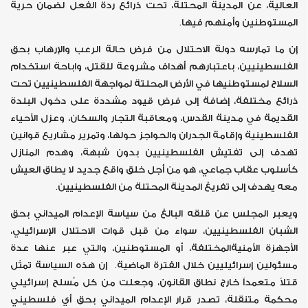
العالية، عن المدينة المحتلة، تحت ذرائع ردة الفعل لضمان حرية
المستوطنين وأمنهم فيها.
إن ما تمارسه دولة الاحتلال من فرض حالة الرعب والإرهاب بحق
الفلسطينيين، باعتبارهم أهداف مشروعة للقتل، واباحة استخدام
السلاح لمستوطنيها في الأرض المحلتة لمواجهة الفلسطينيين تحت
ذرائع مختلفة، إضافة إلى فرض قيود مشددة على دخول البلدة
القديمة في مدينة القدس، ومعاقبة التجار والسكان، وعزل الأحياء
الفلسطينية وإقامة الجدران والحواجز حولها، وتمرير مشاريع قوانين
تهدف إلى تفتيش الفلسطينيين بدون شبهة، وهدم المنازل
كأسلوب عقاب جماعي، هو من أجل خلق واقع جديد لا يطاق العيش
معه يهدف إلى تفريغ المدينة المحتلة من الفلسطينيين.
ويعبر المجلس عن قلقه البالغ من سياسة الإعدام الميداني بحق
الشبان الفلسطينيين، سواء من قبل قوات الاحتلال الإسرائيلي،
الأجهزة الأمنية
المختلفة، أو المستوطنين، والتي عبر عنها عدة
مسئولين إسرائيليين خلال الفترة الماضية. إن هذه السياسة تمثل
قتلاً متعمداً خارج نطاق القانون، وجعلت من كل مُسلح إسرائيلي
محكمة متنقلة، تصدر قرار الإعدام الميداني بحق أي فلسطيني