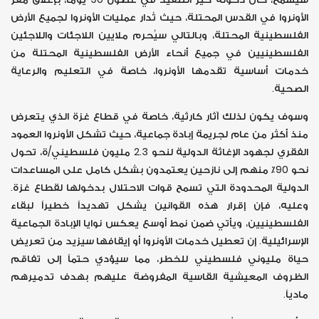
الأونروا في القدس المحتلة، حيث تُدار عمليات الأونروا لجميع الأرض
الفلسطينية المحتلة، وبالتالي سيُحرم ملايين اللاجئات واللاجئين
الفلسطينيين في جميع أنحاء الأرض الفلسطينية المحتلة من
خدمات أساسية تقدمها الأونروا، خاصة في التعليم والرعاية
الصحية.
وسوف يكون لذلك آثار كارثية، خاصة في قطاع غزة الذي يتعرض
منذ أكثر من عام لجريمة إبادة جماعية، حيث تشكل الأونروا العمود
الفقري لجهود الإغاثة الدولية لنحو 2.3 مليون فلسطيني/ة، تحول
نحو 90٪ منهم إلى نازحين يعتمدون بشكل كامل على المساعدات
الدولية المحدودة التي تسمح قوات الاحتلال بدخولها لقطاع غزة.
وعليه، فإن إقرار هذه القوانين يشكل تهديداً خطيراً لبقاء
الفلسطينيين، ويأتي ضمن نمط أوسع يعكس نوايا الإبادة الجماعية
الإسرائيلية. إن تعطيل خدمات الأونروا أو إيقافها سيزيد من تعريض
حياة مليوني فلسطيني للخطر، مما سيؤدي حتماً إلى تفاقم
الظروف المعيشية القاسية المفروضة عليهم بهدف تدميرهم
مادياً.