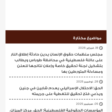
مواضيع مختارة
18، فبراير 2026
مجلس منظمات حقوق الإنسان يدين حادثة إطلاق النار
على عائلة فلسطينية في محافظة طوباس ويطالب
بتشكيل لجنة تحقيق خاصة وإعلان نتائجها للعلن
ومساءلة المتورطين بها
28، نوفمبر 2025
الحق: الاحتلال الإسرائيلي يعدم شابين في جنين
ويدّعي فتح تحقيق للتغطية على جريمته
05، سبتمبر 2025
المؤسسات الحقوقية الفلسطينية: الحق، مركز الميزان،