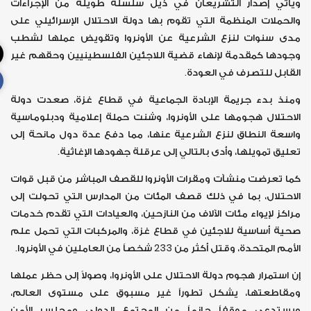
ويأتي إصدار التشريعان في ذيل سلسلة طويلة من الإجراءات
والحملات المنظمة التي تقوم بها دولة الاحتلال الإسرائيلي على
مدى سنوات لنزع الشرعية عن الأونروا وتقويض عملها لشطب
وجودها كمقدمة لإنهاء قضية اللاجئين الفلسطينيين وحقهم غير
القابل للتصرف في العودة.
ومنذ بدء جريمة الإبادة الجماعية في قطاع غزة، صعدت دولة
الاحتلال هجومها على الأونروا، وشنت حملة إعلامية ودبلوماسية
واسعة النطاق لنزع الشرعية عنها، مما دفع عدة دول مانحة إلى
تعليق تمويلها، وأدى بالتالي إلى عرقلة جهودها الإغاثية.
كما تعرضت منشآت ومقرات الأونروا للقصف المباشر من قبل قوات
الاحتلال، بما في ذلك قصف المئات من المدارس التي تحولت إلى
مراكز لإيواء مئات الآلاف من النازحين، والعيادات التي تقدم خدمات
صحية أساسية للاجئين في قطاع غزة، والمركبات التي تحمل علم
الأمم المتحدة، وقتل أكثر من 233 شخصاً من العاملين في الأونروا.
إن استمرار هجوم دولة الاحتلال على الأونروا، وصولاً إلى حظر عملها
ومقاطعتها، يشكل تطوراً غير مسبوق على مستوى العالم،
ويستدعي موقفاً حازماً من المجتمع الدولي ومجلس الأمن