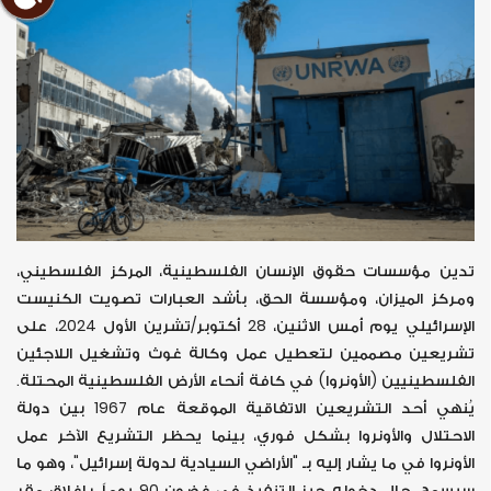
تدين مؤسسات حقوق الإنسان الفلسطينية، المركز الفلسطيني،
ومركز الميزان، ومؤسسة الحق، بأشد العبارات تصويت الكنيست
الإسرائيلي يوم أمس الاثنين، 28 أكتوبر/تشرين الأول 2024، على
تشريعين مصممين لتعطيل عمل وكالة غوث وتشغيل اللاجئين
الفلسطينيين (الأونروا) في كافة أنحاء الأرض الفلسطينية المحتلة.
يُنهي أحد التشريعين الاتفاقية الموقعة عام 1967 بين دولة
الاحتلال والأونروا بشكل فوري، بينما يحظر التشريع الآخر عمل
الأونروا في ما يشار إليه بـ "الأراضي السيادية لدولة إسرائيل"، وهو ما
سيسمح، حال دخوله حيز التنفيذ في غضون 90 يوماً، بإغلاق مقر