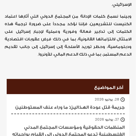
الإسرائيلي.
وبينما نسمع كلمات الإدانة من المجتمع الدولي التي أثارها اعتماد
الكنيست للتشريعين، فإننا نؤكد مجدداً على ضرورة ترجمة هذه
الكلمات إلى تدابير فعالة وفورية وعملية لإجبار إسرائيل على
الامتثال لالتزاماتها القانونية، بما في ذلك فرض عقوبات اقتصادية
ودبلوماسية، وحظر توريد الأسلحة إلى إسرائيل، إلى جانب تقديم
الدعم المستمر، بما في ذلك الدعم المالي، للأونروا.
آخر المواضيع
28، يوليو 2026
جريمة قتل عودة الهذالين: ما وراء عنف المستوطنين
27، يوليو 2026
المنظمات الحقوقية ومؤسسات المجتمع المدني
الفلسطينية تدعو المجتمع الدولي إلى القيام بواجباته