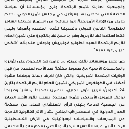
والجمعية العامة للأمم المتحدة. وترى مؤسساتنا أن سياسة
الحصانة التي تحظى بها إسرائيل في مجلس الأمن الدولي، بدعم
كامل من الإدارة الأمريكية، إنما تساهم في استمرار تحديها السافر
لمنظومة القانون الدولي وتحديها للأمم المتحدة بأسرها وليس
فقط استهدافها للأونروا، وهو ما سمح لها بالتجرؤ على الأمين العام
للأمم المتحدة السيد أنطونيو غوتيريش والإعلان عنه بأنه "شخص
غير مرغوب فيه."
كما تشير مؤسساتنا بقلق عميق إلى تزامن هذا الهجوم على الأونروا
والمؤسسات الأممية مع ضغوط مكثفة ضد الأمم المتحدة من قبل
الولايات المتحدة الأمريكية، والتي كان آخرها رسالة وجهها عشرة
أعضاء في الكونغرس الأمريكي للأمين العام للأمم المتحدة بتاريخ
24 أكتوبر/تشرين الأول الجاري، تتضمن تهديداً مباشراً وصريحاً
بوقف التمويل الأمريكي للأمم المتحدة، بسبب القرار الأخير الصادر
عن الجمعية العامة بتبني الرأي الاستشاري الصادر عن محكمة
العدل الدولية في أغسطس/آب الماضي بشأن الآثار القانونية الناجمة
عن الممارسات والسياسات الإسرائيلية في الأرض الفلسطينية
المحتلة، بما فيها القدس الشرقية، والقاضي بعدم قانونية الاحتلال