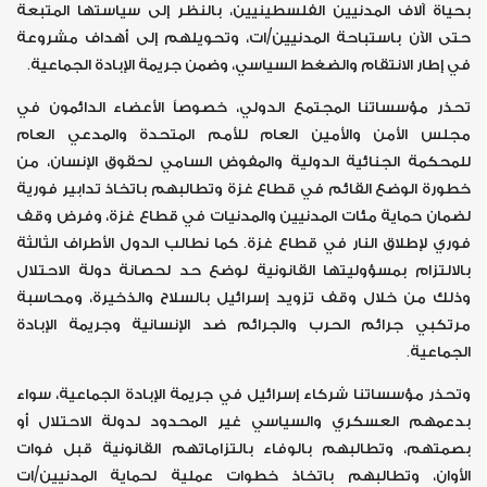
بحياة آلاف المدنيين الفلسطينيين، بالنظر إلى سياستها المتبعة
حتى الآن باستباحة المدنيين/ات، وتحويلهم إلى أهداف مشروعة
في إطار الانتقام والضغط السياسي، وضمن جريمة الإبادة الجماعية.
تحذر مؤسساتنا المجتمع الدولي، خصوصاً الأعضاء الدائمون في
مجلس الأمن والأمين العام للأمم المتحدة والمدعي العام
للمحكمة الجنائية الدولية والمفوض السامي لحقوق الإنسان، من
خطورة الوضع القائم في قطاع غزة وتطالبهم باتخاذ تدابير فورية
لضمان حماية مئات المدنيين والمدنيات في قطاع غزة، وفرض وقف
فوري لإطلاق النار في قطاع غزة. كما نطالب الدول الأطراف الثالثة
بالالتزام بمسؤوليتها القانونية لوضع حد لحصانة دولة الاحتلال
وذلك من خلال وقف تزويد إسرائيل بالسلاح والذخيرة، ومحاسبة
مرتكبي جرائم الحرب والجرائم ضد الإنسانية وجريمة الإبادة
الجماعية.
وتحذر مؤسساتنا شركاء إسرائيل في جريمة الإبادة الجماعية، سواء
بدعمهم العسكري والسياسي غير المحدود لدولة الاحتلال أو
بصمتهم، وتطالبهم بالوفاء بالتزاماتهم القانونية قبل فوات
الأوان، وتطالبهم باتخاذ خطوات عملية لحماية المدنيين/ات