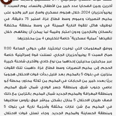
آخرين، وبين الضحايا عدد كبير من الأطفال والنساء، يوم السبت، 8
يونيو/حزيران 2024، خلال هجوم عسكري واسع عبر البر والجو على
مخيم النصيرات وعموم وسط قطاع غزة، استمر 75 دقيقة، في
توظيف هائل للقوة النارية المميتة في وسط منطقة مكتظة
بالسكان والنازحين ودون اعتبار وقيمة لما يمكن أن يطالهم، خلال
تنفيذها "عملية عسكرية" خاصة لتخليص 4 من محتجزيها.
ووفق المعلومات التي توفرت لباحثينا، ففي حوالي الساعة 11:00
صباح السبت 8 يونيو/حزيران الجاري، تسللت قوة إسرائيلية خاصة
عبر مركبتين مدنيتين إحداهما من نوع كادي والأخرى شاحنة كبيرة
الحجم، إلى مخيم النصيرات وسط قطاع غزة. داهمت تلك القوات
منزلين، في بلوك 5 بالمخيم. بعد قليل بدأت قوات الاحتلال هجومًا
بريًّا بعدد كبير من الدبابات في المخيم من ثلاثة محاور؛ محطة أبو
عاصي جنوب شرق، ومنطقة جسر الوادي شمال شرق المخيم،
ومنطقة المغراقة والمخيم الجديد شمال المخيم. بالتزامن مع ذلك
قصف طيران الاحتلال 5 منازل بشكل مباشر فوق رؤوس ساكنيها
في المخيم مع شن غارات مكثفة وأحزمة نارية في بلوك 5
ومنطقة الحساينة والمخيم الجديد. وجاء تسلل قوات الاحتلال