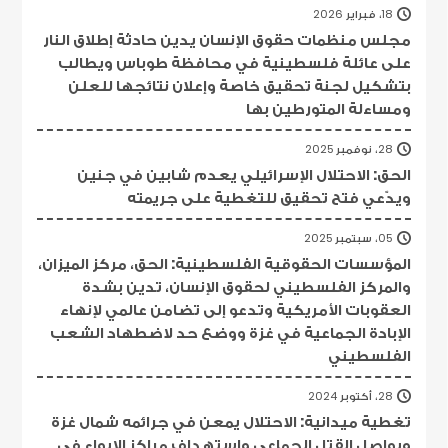
18، فبراير 2026
مجلس منظمات حقوق الإنسان يدين حادثة إطلاق النار
على عائلة فلسطينية في محافظة طوباس ويطالب
بتشكيل لجنة تحقيق خاصة وإعلان نتائجها للعلن
ومساءلة المتورطين بها
28، نوفمبر 2025
الحق: الاحتلال الإسرائيلي يعدم شابين في جنين
ويدّعي فتح تحقيق للتغطية على جريمته
05، سبتمبر 2025
المؤسسات الحقوقية الفلسطينية: الحق، مركز الميزان،
والمركز الفلسطيني لحقوق الإنسان، تدين بشدة
العقوبات الأمريكية وتدعو إلى تضامن عالمي لإنهاء
الإبادة الجماعية في غزة ووضع حد لاضطهاد الشعب
الفلسطيني
28، أكتوبر 2024
تغطية ميدانية: الاحتلال يمعن في جرائمه شمال غزة
ويواصل القتل الجماعي واستهداف مراكز الإيواء في