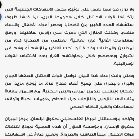
ولا تزال طواقمنا تعمل على توثيق مجمل الانتهاكات الجسيمة التي
ارتكبتها قوات الاحتلال خلال هجومها البري، بما فيها ظروف
استشهاد العدد الكبير من الضحايا وحصر أعداد الأطفال والنساء
منهم، وكذلك المنازل التي دمرت على رؤوس ساكنيها. ووفق
المعلومات الأولية فإن الغالبية العظمى من الضحايا هم من
المدنيين والمدنيات وقد قتلوا تحت أنقاض منازلهم أو وهم في
الشوارع وبعضهم خلال محاولتهم الفرار بعد اكتشاف القوات
الإسرائيلية.
وحتى وقت إعداد هذا البيان، تواصل قوات الاحتلال قصفها الجوي
والبري والبحري على جميع أنحاء قطاع غزة، ما يُوقع مزيداً من
الضحايا ويتسبب بتدمير المباني والبنى التحتية، مع استمرار معاناة
مئات آلاف النازحين والنازحات جراء انعدام مقومات الحياة وتوقف
المساعدات وانهيار النظام الصحي.
وتؤكد مؤسساتنا_ المركز الفلسطيني لحقوق الإنسان، مركز الميزان
لحقوق الإنسان، ومؤسسة الحق_ أن هذه العملية نموذج لانتهاك
قوات الاحتلال مبدأ التناسب والضرورة، وتعبير صارخ عن استهانتها