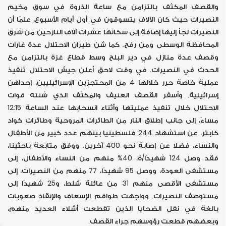
والقصف المكثف بالتزامن مع ساعة الذروة في سوق مخيم
النصيرات حيث كان الآلاف يتسوقون في أول أيام الأسبوع، علمًا أن
النصيرات لجأ إليها إضافة إلى سكانها عشرات آلاف النازحين من شرق
المحافظة الوسطى ومن رفح. كما شن طيران الاحتلال عدة غارات
وقصف عدة منازل في دير البلح وسط قطاع غزة بالتزامن مع
الحدث في النصيرات. في وقت لاحق أعلن جيش الاحتلال تنفيذ
عملية خاصة حرر خلالها 4 من المحتجزين الإسرائيليين، إحداهن
إسرائيلية. وأسفر القصف العنيف والمكثف الذي شنته قوات
الاحتلال خلال تنفيذ عمليتها وأثناء انسحابها عند الساعة 12:15
مساءً، إلى جانب إطلاق النار من الطائرات المروحية وطائرات كواد
كابتر، عن استشهاد 244 فلسطينيا بينهم عدد كبير من الأطفال
والنساء، فضلا عن إصابة نحو 400 آخرين. ووفق متابعة باحثينا،
فقد وصل 124 شهيدًا/ة، 40% منهم من النساء والأطفال، إلى
مستشفى العودة، ووصل 95 شهيدًا، 77 منهم من النصيرات، إلى
مستشفى الأقصى منهم 31 من عائلة شلط، و25 شهيدًا إلى
مستوصف النصيرات. وواجهت طواقم الإسعاف والإنقاذ صعوبات
بالغة في نقل الضحايا الذين تقطعت أشلاء العديد منهم،
وبعضهم قطعت رؤوسهم جراء القصف.