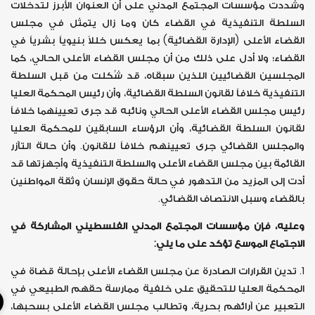
وشددت مؤسسات المجتمع المدني على أن العنوان الأبرز لتدخلات
السلطة التنفيذية في القضاء كان وما زال يتمثل في مجلس
القضاء الأعلى (الإدارة القضائية) بما يعكس خللاً بنيوياً بشرياً في
القضاء؛ ولا أدل على ذلك من أن مجلس القضاء الأعلى الحالي، كما
المجلسين القضائيين اللذين سبقاه، قد شُكلت من قبل السلطة
التنفيذية خلافاً لقانون السلطة القضائية، وأن رئيس المحكمة العليا
رئيس مجلس القضاء الأعلى الحالي ونائبه قد جرى تعيينهما خلافاً
لقانون السلطة القضائية، وأن الرؤساء السابقين للمحكمة العليا
والمجلس القضائي جرى تعيينهم خلافاً للقانون. وأن حالة التآزر
القائمة بين مجلس القضاء الأعلى والسلطة التنفيذية وأجهزتها قد
أدت إلى المزيد من التدهور في حالة حقوق الإنسان وثقة المواطنين
بالقضاء وسبل الانتصاف القضائي.
وعليه، فإن مؤسسات المجتمع المدني الفلسطيني المشاركة في
الاجتماع الموسع تؤكد على ما يلي:
1. تدين القرارات الصادرة عن مجلس القضاء الأعلى بإحالة قضاة في
المحكمة العليا للتحقيق على خلفية ممارسة حقهم الطبيعي في
التعبير عن آرائهم بحرية، وتطالب مجلس القضاء الأعلى بسحبها،