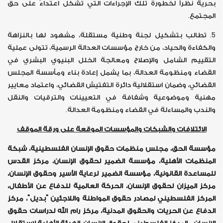
بحرية نظراً لخطورة تلك الإجراءات التي تشكل اعتداءً على حق
المجتمع.
5. تطالب بتشكيل لجنة وطنية مستقلة، مشهود لها بالنزاهة
والكفاءة والحياد، من خارج مؤسسات العدالة الرسمية، تتولى عملية
التقييم الشامل والإصلاح ومعالجة الخلل البنيوي البشري في
القضاء ومنظومة العدالة، بما يشمل إعادة بناء ومأسسة المجلس
القضائي، وضمان استقلالية دائرة التفتيش القضائي، واعتماد معايير
مهنية وموضوعية وشفافة في التعيينات والترقيات والنقل
والندب والمساءلة في القضاء ومنظومة العدالة.
الائتلافات والشبكات والمؤسسات الموقعة على ورقة الموقف
مؤسسة الحق، مجلس منظمات حقوق الإنسان الفلسطينية، شبكة
المنظمات الأهلية، مؤسسة الضمير لحقوق الإنسان، مركز القدس
للمساعدة القانونية، مؤسسة الضمير لرعاية الأسير وحقوق الإنسان،
مركز الميزان لحقوق الإنسان، الحركة العالمية للدفاع عن الأطفال،
المركز الفلسطيني لمصادر حقوق المواطنة واللاجئين "بديل"، مركز
الدفاع عن الحريات والحقوق المدنية، مركز رام الله لدراسات حقوق