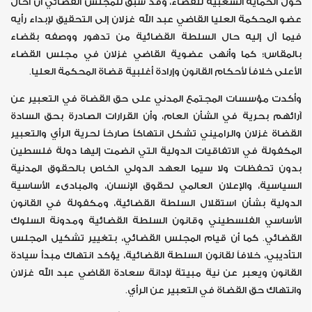
حول الحماية الشعبية للقضاء، وقد سبق للمجلس القضائي أن أحال
عضو المحكمة العليا القاضي عبد الله غزلان إلى التحقيق لإبداء رأيه
فيما آل إليه حال السلطة القضائية من تدهور ووصفه بقضاء
بالمقاس؛ كما وأنهى عضوية القاضي غزلان في مجلس القضاء
الأعلى خلافاً لأحكام القانون وإرادة أغلبية قضاة المحكمة العليا.
وأكدت مؤسسات المجتمع المدني على حق القضاة في التعبير عن
آرائهم بحرية في الشأن العام، وأن القرارات الصادرة بحق السادة
القضاة غزلان والراميني تشكل انتهاكاً صارخاً لحرية الرأي والتعبير
المكفولة في الاتفاقيات الدولية التي انضمت إليها دولة فلسطين
بدون تحفظات ولا سيما العهد الدولي الخاص بالحقوق المدنية
السياسية، والإعلان العالمي لحقوق الإنسان، والمبادىء الأساسية
الدولية بشأن استقلال السلطة القضائية، ومكفولة في القانون
الأساسي الفلسطيني وقانون السلطة القضائية ومدونة السلوك
القضائي. كما أن قيام المجلس القضائي، بتغيير تشكيل المجلس
التأديبي، خلافاً لقانون السلطة القضائية، يؤكد انتهاك مبدأ سيادة
القانون ويعبر عن نية مبيتة لإدانة سعادة القاضي عبد الله غزلان
وانتهاك حق القضاة في التعبير عن الرأي.