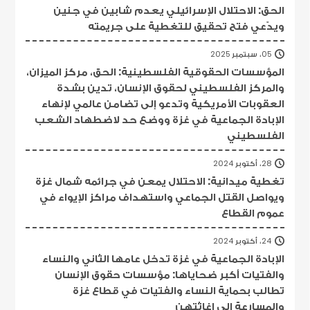
الحق: الاحتلال الإسرائيلي يعدم شابين في جنين
ويدّعي فتح تحقيق للتغطية على جريمته
05، سبتمبر 2025
المؤسسات الحقوقية الفلسطينية: الحق، مركز الميزان،
والمركز الفلسطيني لحقوق الإنسان، تدين بشدة
العقوبات الأمريكية وتدعو إلى تضامن عالمي لإنهاء
الإبادة الجماعية في غزة ووضع حد لاضطهاد الشعب
الفلسطيني
28، أكتوبر 2024
تغطية ميدانية: الاحتلال يمعن في جرائمه شمال غزة
ويواصل القتل الجماعي واستهداف مراكز الإيواء في
عموم القطاع
24، أكتوبر 2024
الإبادة الجماعية في غزة تدخل عامها الثاني والنساء
والفتيات أكبر ضحاياها: مؤسسات حقوق الإنسان
تطالب بحماية النساء والفتيات في قطاع غزة
والمسارعة إلى إغاثتهن