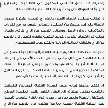
واحترام هذا الحق الأساسي المكفول في الاتفاقيات والمعايير
الدولية لحقوق الإنسان والتشريعات الفلسطينية ذات الصلة.
2. تطالب مجلس القضاء الأعلى بالغاء أيّ تعميم يشترط حصول
القضاة على إذن مسبق من المجلس القضائي للمشاركة في الندوات
والمؤتمرات وورش العمل ووسائل التعبير عن الرأي كافة، والحال
كذلك في القضاء الشرعي، كونها تنتهك حقهم الأصيل في التعبير
عن الرأي وتخالف المواثيق الدولية والتشريعات الفلسطينية.
3. تؤكد استعدادها لتقديم خبرتها القانونية والحقوقية للدفاع عن
السادة القضاة في حال مضى مجلس القضاء الأعلى في إجراءات
المساءلة التأديبية بحقهم، والحضور الواسع لمتابعة جلسات
المحاكمة التأديبية في حال قرر السادة القضاة المحالون للتحقيق
والتأديب أن تكون الجلسات علانية، باعتبارها قضية رأي عام.
4. تؤكد عزمها إحالة ملف السادة القضاة المحالين للتحقيق
والتأديب بكامل حيثياته إلى المقرر الخاص للأمم المتحدة المعني
باستقلال القضاة والمحامين حال صدور قرار بإيقاع عقوبات تأديبية
بحق السادة القضاة بسبب ممارسة حقهم في التعبير عن الرأي