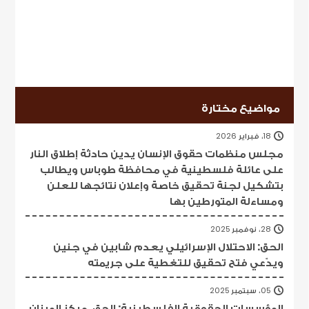
مواضيع مختارة
18، فبراير 2026
مجلس منظمات حقوق الإنسان يدين حادثة إطلاق النار
على عائلة فلسطينية في محافظة طوباس ويطالب
بتشكيل لجنة تحقيق خاصة وإعلان نتائجها للعلن
ومساءلة المتورطين بها
28، نوفمبر 2025
الحق: الاحتلال الإسرائيلي يعدم شابين في جنين
ويدّعي فتح تحقيق للتغطية على جريمته
05، سبتمبر 2025
المؤسسات الحقوقية الفلسطينية: الحق، مركز الميزان،