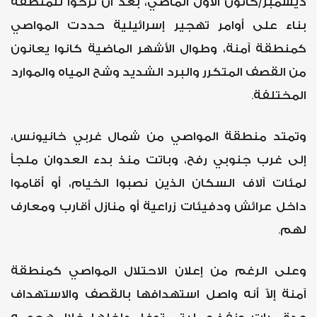
ديسمبر/كانون الأول الماضي، بعد أن نزحوا للمنطقة
بناء على أوامر تهجير إسرائيلية حددت المواصي
كمنطقة آمنة، وطوال الأشهر الماضية كانوا يعانون
من القصف المتكرر والبرد الشديد وشح المياه والموارد
المختلفة.
وتمتد منطقة المواصي من شمال غربي خانيونس،
إلى غرب جنوبي رفح، وباتت منذ بدء العدوان ملجأ
لمئات آلاف السكان الذين نصبوا الخيام، أو أقاموا
داخل عرائش ودفيئات زراعية أو منازل أقارب ومعارف
لهم.
وعلى الرغم من إعلان الاحتلال المواصي كمنطقة
آمنة إلاّ أنه واصل استهدافها بالقصف والاستهداف