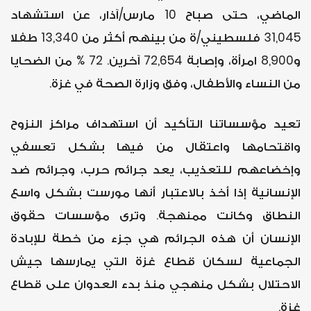
الماضي، حتى صباح 10 مارس/آذار، عن استشهاد
31,045 فلسطيني/ة من بينهم أكثر من 13,340 طفلا
و8,900 امرأة، وإصابة 72,654 آخرين. 72 % من الضحايا
.
من النساء والأطفال، وفق وزارة الصحة في غزة
تعيد مؤسساتنا التأكيد أن استهداف مراكز النزوح
واقتحامها واعتقال من فيها بشكل تعسفي
وإخضاعهم للتعذيب، يعد جرائم حرب، وجرائم ضد
الإنسانية إذا أخذ بالاعتبار أنها مورست بشكل واسع
النطاق وكانت ممنهجة. وترى مؤسسات حقوق
الإنسان أن هذه الجرائم هي جزء من خطة للإبادة
الجماعية لسكان قطاع غزة التي يمارسها جيش
الاحتلال بشكل منهجي منذ بدء العدوان على قطاع
غزة.