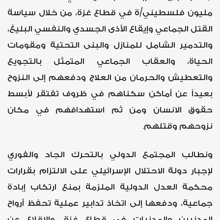
مليون فلسطيني/ة في قطاع غزة، من خلال سياسة
القتل الجماعي وإيقاع الأذى الجسدي والنفسي البليغ،
والتدمير الشامل للمنازل والبنى التحتية ومقومات
الحياة، والعقاب الجماعي المتمثل بالتجويع
والتعطيش والحرمان من العلاج ودفعهم إلى النزوح
بعيداً عن أماكن سكناهم في ظروف تفتقر لأبسط
حقوق الانسان ومن ثم استهدافهم في مكان
.
نزوحهم وقتلهم
ونطالب المجتمع الدولي بالتحرك الجاد والفوري
لإجبار دولة الاحتلال الإسرائيلي على الالتزام بقرارات
محكمة العدل الدولية الملزمة بمنع ارتكاب إبادة
جماعية، ودفعها إلى اتخاذ تدابير عملية تحفظ أرواح
المدنيين والمدنيات في قطاع غزة، والاقلاع عن