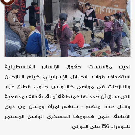
تدين مؤسسات حقوق الإنسان الفلسطينية
استهداف قوات الاحتلال الإسرائيلي خيام النازحين
والنازحات في مواصي خانيونس جنوب قطاع غزة،
التي سبق أن حددتها كمنطقة آمنة، بقذائف مدفعية
وقتل عدد منهم ، بينهم امرأة ومسن من ذوي
الإعاقة، ضمن هجومها العسكري الواسع المستمر
لليوم الـ 156 على التوالي.