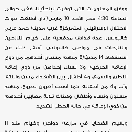
ووفق المعلومات التي توفرت لباحثينا، ففي حوالي
الساعة 4:30 فجر الأحد 10 مارس/آذار، أطلقت قوات
الاحتلال الإسرائيلي المتمركزة غرب مدينة حمد غربي
خانيونس، عدة قذائف مدفعية على خيام النازحين
والنازحات في مواصي خانيونس. أسفر ذلك عن
استشهاد 14 مدنيًّا/ة، منهم مسنان، أحدهما من ذوي
الإعاقة الحركية، و3 نساء، إحداهن من ذوي إعاقة
النطق والسمع، و4 أطفال. بين الشهداء مسن وابنته،
وأب و4 من أطفاله. كما أصيب آخرون بجروح، منهم
مسنون ونساء وأطفال. وهناك ثلاثة مصابين أحدهم
من ذوي الإعاقة في حالة الخطر الشديد.
ويقيم الضحايا في مزرعة دواجن وخيام منذ 11